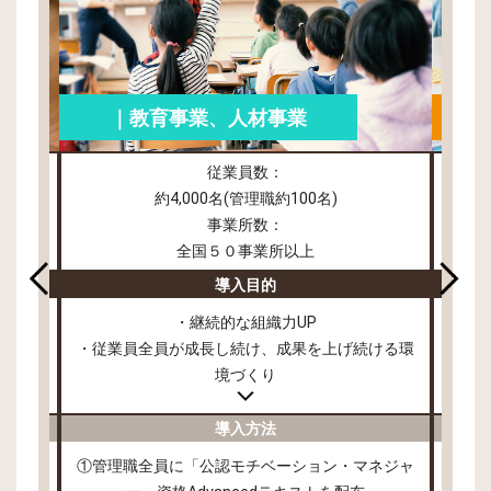
｜教育事業、人材事業
従業員数：
約4,000名(管理職約100名)
事業所数：
全国５０事業所以上
導入目的
・継続的な組織力UP
・従業員全員が成長し続け、成果を上げ続ける環
・従
境づくり
導入方法
講座修了
①管理職全員に「公認モチベーション・マネジャ
①従