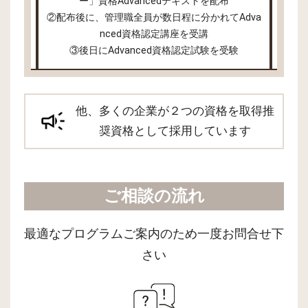
意
ー」資格Advancedテキストを配布
負担
②配布後に、管理職全員が数日程に分かれてAdva
②配布
nced資格認定講座を受講
③後日にAdvanced資格認定試験を受験
他、多くの企業が２つの資格を取得推
奨資格として採用しています
ご相談の流れ
最適なプログラムご案内のため一度お問合せ下
さい