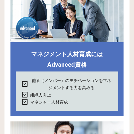
マネジメント人材育成には
Advanced資格
他者（メンバー）のモチベーションをマネ
check_box
ジメントする力を高める
check_box
組織力向上
check_box
マネジャー人材育成