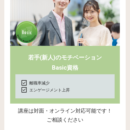
若手(新人)のモチベーション
Basic資格
check_box
離職率減少
check_box
エンゲージメント上昇
講座は対面・オンライン対応可能です！
ご相談ください