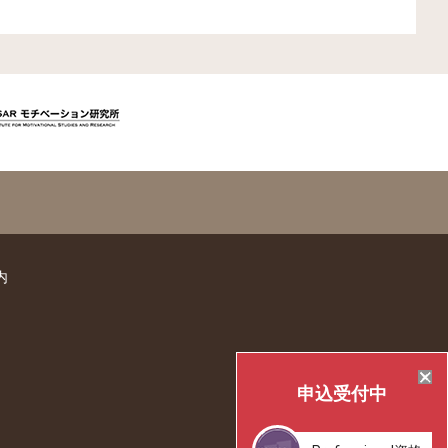
内
申込
受付中