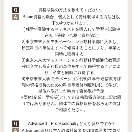
Q
資格取得の方法を教えてください。
A
Basic資格の場合、個人として資格取得する方法は以
下の4つがあります。
1)独学で受験する⇒テキストを購入して学習⇒試験申
込み⇒受験⇒合格⇒資格認定
2)東京未来大学モチベーション行動科学部に入学し、
所定科目の単位をすべて修得することにより、卒業と
同時に取得する。
3)東京未来大学モチベーション行動科学部通信教育課
程に入学し所定科目の単位をすべて修得することによ
り、卒業と同時に取得する。
4)東京未来大学 モチベーション行動科学部通信教育課
程の資格取得のための科目等履修制度利用して学び、
単位を取得した時点で資格取得予定
※団体(企業、学校等)としての資格取得方法は上記の限
りではありません。団体での資格取得をお考えの方は
ご相談ください。
Q
Advanced、Professionalはどんな資格ですか?
A
Advanced資格は主な取得対象者を組織管理者(プロジ