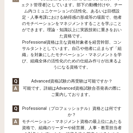
ェクト管理者)としています。部下の動機付けや、チー
ム内コミュニケーションの活性化、あるいは目標設
定・人事考課における納得感の形成等の場面で、他者
のモチベーションをマネジメントすることを学ぶこと
ができます。理論・知識以上に実践技術に重きをおい
た資格です。
Professional資格は主な資格対象者を経営幹部、コン
サルタントとしています。自己や他者に止まらず「組
織」を対象にしたモチベーション・マネジメントを学
び、組織全体の活性化のための仕組み作りが出来るよ
うになる資格です。
Q
Advanced資格試験の再受験は可能ですか？
A
可能です。詳細はAdvanced資格試験合否発表の際に
ご案内しております。
Q
Professional（プロフェッショナル）資格とは何です
か？
A
モチベーション・マネジメント資格の最上位にあたる
資格で、組織のリーダーや経営層、人事・教育担当者