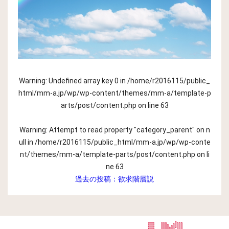
Warning
: Undefined array key 0 in
/home/r2016115/public_
html/mm-a.jp/wp/wp-content/themes/mm-a/template-p
arts/post/content.php
on line
63
Warning
: Attempt to read property "category_parent" on n
ull in
/home/r2016115/public_html/mm-a.jp/wp/wp-conte
nt/themes/mm-a/template-parts/post/content.php
on li
ne
63
過去の投稿：
欲求階層説