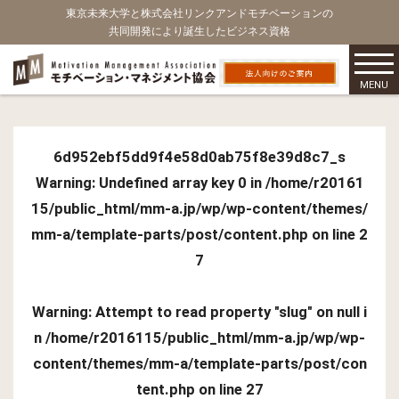
東京未来大学と株式会社リンクアンドモチベーションの
共同開発により誕生したビジネス資格
MENU
6d952ebf5dd9f4e58d0ab75f8e39d8c7_s
Warning
: Undefined array key 0 in
/home/r20161
15/public_html/mm-a.jp/wp/wp-content/themes/
mm-a/template-parts/post/content.php
on line
2
7
Warning
: Attempt to read property "slug" on null i
n
/home/r2016115/public_html/mm-a.jp/wp/wp-
content/themes/mm-a/template-parts/post/con
tent.php
on line
27