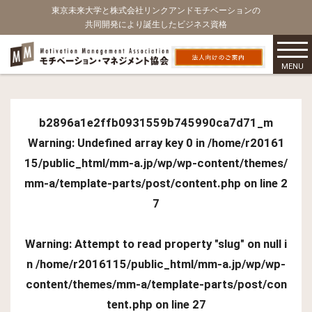
東京未来大学と株式会社リンクアンドモチベーションの
共同開発により誕生したビジネス資格
MENU
b2896a1e2ffb0931559b745990ca7d71_m
Warning
: Undefined array key 0 in
/home/r20161
15/public_html/mm-a.jp/wp/wp-content/themes/
mm-a/template-parts/post/content.php
on line
2
7
Warning
: Attempt to read property "slug" on null i
n
/home/r2016115/public_html/mm-a.jp/wp/wp-
content/themes/mm-a/template-parts/post/con
tent.php
on line
27