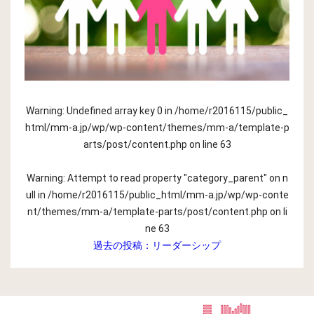
Warning
: Undefined array key 0 in
/home/r2016115/public_
html/mm-a.jp/wp/wp-content/themes/mm-a/template-p
arts/post/content.php
on line
63
Warning
: Attempt to read property "category_parent" on n
ull in
/home/r2016115/public_html/mm-a.jp/wp/wp-conte
nt/themes/mm-a/template-parts/post/content.php
on li
ne
63
過去の投稿：
リーダーシップ