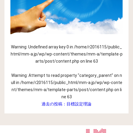
Warning
: Undefined array key 0 in
/home/r2016115/public_
html/mm-a.jp/wp/wp-content/themes/mm-a/template-p
arts/post/content.php
on line
63
Warning
: Attempt to read property "category_parent" on n
ull in
/home/r2016115/public_html/mm-a.jp/wp/wp-conte
nt/themes/mm-a/template-parts/post/content.php
on li
ne
63
過去の投稿：
目標設定理論