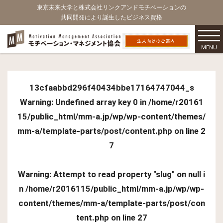
東京未来大学と株式会社リンクアンドモチベーションの
共同開発により誕生したビジネス資格
MENU
13cfaabbd296f40434bbe17164747044_s
Warning
: Undefined array key 0 in
/home/r20161
15/public_html/mm-a.jp/wp/wp-content/themes/
mm-a/template-parts/post/content.php
on line
2
7
Warning
: Attempt to read property "slug" on null i
n
/home/r2016115/public_html/mm-a.jp/wp/wp-
content/themes/mm-a/template-parts/post/con
tent.php
on line
27