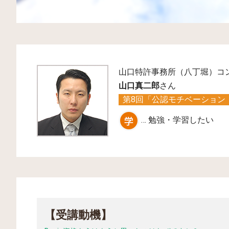
山口特許事務所（八丁堀）コ
山口真二郎
さん
第8回「公認モチベーション・
… 勉強・学習したい
【受講動機】