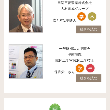
田辺三菱製薬株式会社
人材育成グループ
佐々木弘明
さん
続きを読む
一般財団法人甲南会
甲南病院
臨床工学室 臨床工学技士
保月栄一
さん
続きを読む