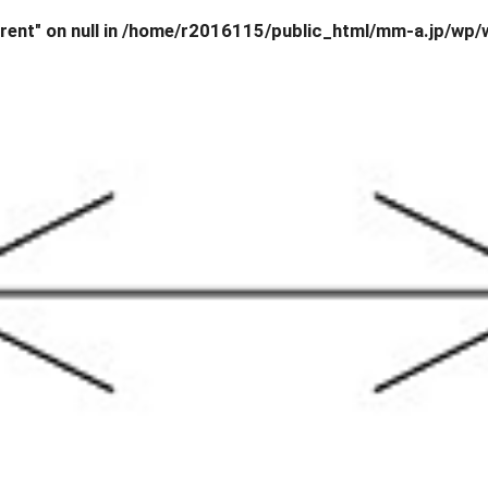
ent" on null in
/home/r2016115/public_html/mm-a.jp/wp/