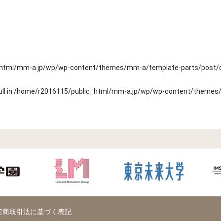
_html/mm-a.jp/wp/wp-content/themes/mm-a/template-parts/post/
ll in
/home/r2016115/public_html/mm-a.jp/wp/wp-content/themes/
定商取引法に基づく表記