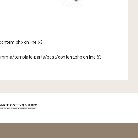
content.php
on line
63
mm-a/template-parts/post/content.php
on line
63