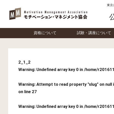
東京
資格について
試験・講座について
2_1_2
Warning
: Undefined array key 0 in
/home/r201611
Warning
: Attempt to read property "slug" on null 
on line
27
Warning
: Undefined array key 0 in
/home/r201611