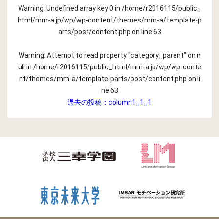
Warning
: Undefined array key 0 in
/home/r2016115/public_
html/mm-a.jp/wp/wp-content/themes/mm-a/template-p
arts/post/content.php
on line
63
Warning
: Attempt to read property "category_parent" on n
ull in
/home/r2016115/public_html/mm-a.jp/wp/wp-conte
nt/themes/mm-a/template-parts/post/content.php
on li
ne
63
過去の投稿：
column1_1_1