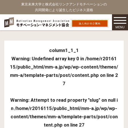
東京未来大学と株式会社リンクアンドモチベーションの
共同開発により誕生したビジネス資格
MENU
column1_1_1
Warning
: Undefined array key 0 in
/home/r20161
15/public_html/mm-a.jp/wp/wp-content/themes/
mm-a/template-parts/post/content.php
on line
2
7
Warning
: Attempt to read property "slug" on null i
n
/home/r2016115/public_html/mm-a.jp/wp/wp-
content/themes/mm-a/template-parts/post/con
tent.php
on line
27