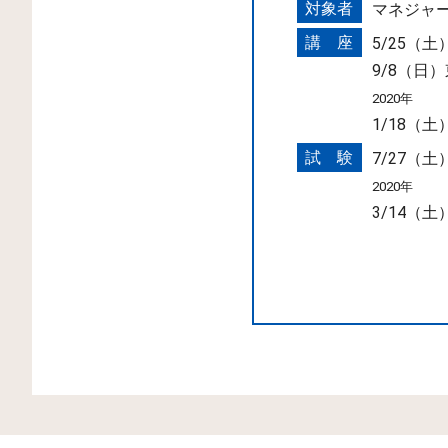
対象者
マネジャ
講 座
5/25（
9/8（日
2020年
1/18（
試 験
7/27（
2020年
3/14（