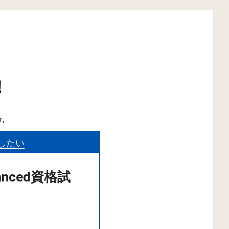
したい
ced資格試