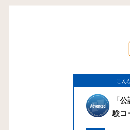
こん
「公
験コ