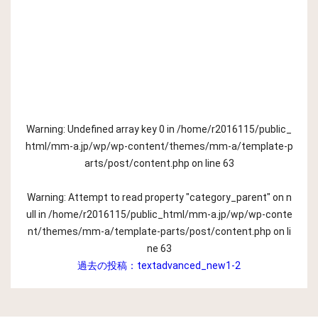
Warning
: Undefined array key 0 in
/home/r2016115/public_
html/mm-a.jp/wp/wp-content/themes/mm-a/template-p
arts/post/content.php
on line
63
Warning
: Attempt to read property "category_parent" on n
ull in
/home/r2016115/public_html/mm-a.jp/wp/wp-conte
nt/themes/mm-a/template-parts/post/content.php
on li
ne
63
過去の投稿：
textadvanced_new1-2