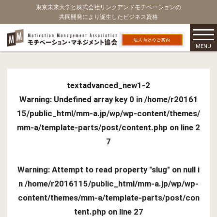
東京未来大学と株式会社リンクアンドモチベーションの
共同開発により誕生したビジネス資格
MENU
textadvanced_new1-2
Warning
: Undefined array key 0 in
/home/r20161
15/public_html/mm-a.jp/wp/wp-content/themes/
mm-a/template-parts/post/content.php
on line
2
7
Warning
: Attempt to read property "slug" on null i
n
/home/r2016115/public_html/mm-a.jp/wp/wp-
content/themes/mm-a/template-parts/post/con
tent.php
on line
27