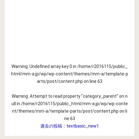
Warning
: Undefined array key 0 in
/home/r2016115/public_
html/mm-a.jp/wp/wp-content/themes/mm-a/template-p
arts/post/content.php
on line
63
Warning
: Attempt to read property "category_parent" on n
ull in
/home/r2016115/public_html/mm-a.jp/wp/wp-conte
nt/themes/mm-a/template-parts/post/content.php
on li
ne
63
過去の投稿：
textbasic_new1