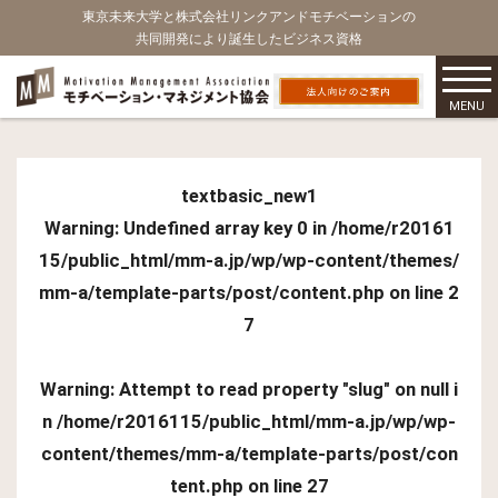
東京未来大学と株式会社リンクアンドモチベーションの
共同開発により誕生したビジネス資格
MENU
textbasic_new1
Warning
: Undefined array key 0 in
/home/r20161
15/public_html/mm-a.jp/wp/wp-content/themes/
mm-a/template-parts/post/content.php
on line
2
7
Warning
: Attempt to read property "slug" on null i
n
/home/r2016115/public_html/mm-a.jp/wp/wp-
content/themes/mm-a/template-parts/post/con
tent.php
on line
27