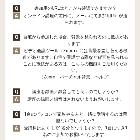
Q
参加用のURLはどこから確認できますか？
A
オンライン講座の前日に、メールにて参加用URLが送
られます。
Q
自宅から参加した場合、背景を見られるのに抵抗があ
ります。
A
ビデオ会議ツール（Zoom）には背景を差し替える機
能があります。自宅で受講する際など背景を見られる
ことに抵抗がある方は、こちらの機能をご活用くださ
い。
（Zoom「バーチャル背景」ヘルプ）
Q
講座を録画／録音しても良いのでしょうか？
A
講座の録画／録音はされないようお願いします。
Q
1台のパソコンで家族や友人と一緒に受講するのは問
題ないでしょうか？
A
受講料はあくまで1名分となりますので、1台につき1
名のご参加でお願いいたします。