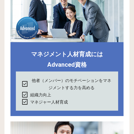
マネジメント人材育成には
Advanced資格
他者（メンバー）のモチベーションをマネ
check_box
ジメントする力を高める
check_box
組織力向上
check_box
マネジャー人材育成