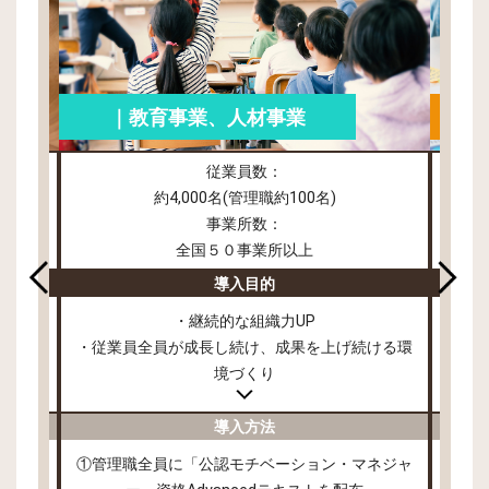
｜教育事業、人材事業
従業員数：
約4,000名(管理職約100名)
事業所数：
全国５０事業所以上
導入目的
・継続的な組織力UP
・従業員全員が成長し続け、成果を上げ続ける環
・従
境づくり
導入方法
講座修了
①管理職全員に「公認モチベーション・マネジャ
①従