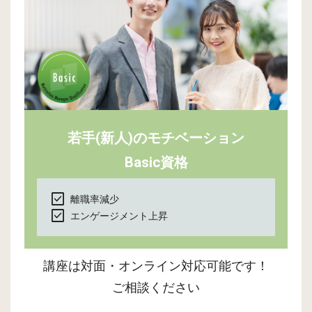
若手(新人)のモチベーション
Basic資格
check_box
離職率減少
check_box
エンゲージメント上昇
講座は対面・オンライン対応可能です！
ご相談ください