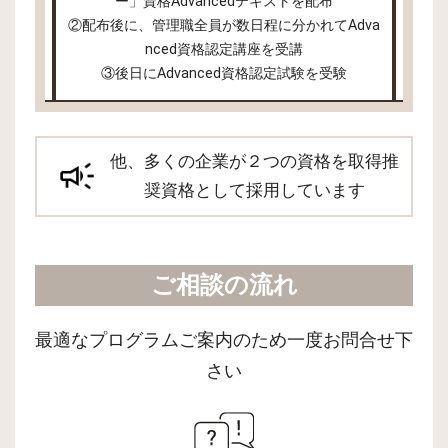
意
ー」資格Advancedテキストを配布
負担
②配布後に、管理職全員が数日程に分かれてAdva
②配布
nced資格認定講座を受講
③後日にAdvanced資格認定試験を受験
他、多くの企業が２つの資格を取得推
奨資格として採用しています
ご相談の流れ
最適なプログラムご案内のため一度お問合せ下
さい