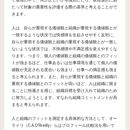
く環境の中で、何が正しいかを識別したり、取捨選択にあ
たって対象の重要性を評価する際の基準と考えることがで
きます。
人は、自らが重視する価値観と組織が重視する価値観とが
一致するような状況では快感情を生起させやすく反対に、
自らが重視する価値観と組織の重視する価値観とが一致し
ないような状況では、不快感情や不満足感を覚えやすくな
ります。つまり、個人の価値観と組織の価値観とのフィッ
トが強まるほど、仕事あるいは仕事環境を通じて個人の価
値観が充足される度合いも強まり、仕事への満足感も強ま
ると考えられます。また、自らが重視する価値観と組織の
重視する価値観とのフィットが高いほど、人は組織に留ま
ることに快適さを感じ、組織目標を受け入れて組織のため
に努力しようとします。すなわち組織コミットメントが高
まると考えられます。
人と組織のフィットを測定する具体的な方法として、オー
ライリ（C.A.O’Rreilly）らはプロフィール比較法を用いて