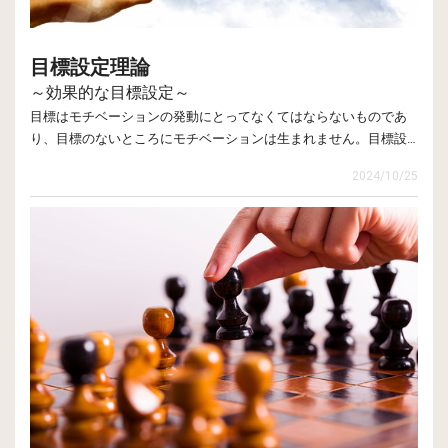
ますが、ふだんは良識的な経営者がなぜ商道徳やビジネス倫理
道徳的束縛からの解
例
に反するような行動をとるのかについての研究も行っていま
放メカニズム
目標設定理論
す。バンデューラの相互決定主義によれば、(a)道徳的思考や自
倫理的正当化
不正行為を社会的、倫理的に認められ
己評価といった個人的要因、(b)道徳的・反道徳的な行為、(c)
～効果的な目標設定～
るものであるとみなす
環境的要因は、相互に組み合わさって影響を及ぼしあうと考え
目標はモチベーションの発動にとってなくてはならないものであ
られます。道徳的思考や道徳的行為については、人は本来自分
り、目標のないところにモチベーションは生まれません。目標設
婉曲なラベリング
不正行為を美辞麗句でくるんだ表現で
の中に道徳の基準をもっており、その基準による道徳的な抑制
定理論の提唱者であるロック（E. A. Locke）とレイサム（G. P. Lath
ごまかす
力が働いて、倫理やモラルに反する行為を遠ざけるのですが、
2024/10/25
am）は、効果的な目標設定のために７つのステップを紹介してい
目標 重要度 × 目標困難度 ×
しかしときにはこの自己規制を自ら外してしまうことが起きま
都合のよい比較
不正を小さく見せるため、都合のよい
ます。
目標達成度 ＝ 積
す。バンデューラはこれを、道徳的束縛からの解放メカニズム
比較対象をもってくる
と名づけて、表に示す８つをあげています。
A
10(※)
8
.90
72.00
ステップ1．なすべき大まかな目的や課題を明確にする
責任の置き換え
他人や社会に責任を押しつける
ステップ2．業績や成果の測定方法を明確にする
B
7
5
1.00
35.00
責任の拡散
不正の責任が一人あるいは一所でな
ステップ3．達成すべき基準やターゲットを具体的に示す
く、複数にあるとみなす
ステップ4．目標達成までの時間的な範囲を具体的に示す
C
4
10
.50
20.00
ステップ5．目標に優先順位をつける
結果の無視と歪曲
不正行為が引きおこす影響を無視した
D
1
6
.80
4.80
ステップ6．目標の困難度と重要度を明確にする
り小さく見積もる
ステップ7．目標達成に必要な調整を行う
総合成績得点 131.80
被害者の非人間化
被害者はまともな人間ではないと考え
※10が最も重要または困難
7つのうちステップ6は補助的なステップと位置づけられており、
る
（ロック＆レイサム/松井・角山訳「目標が人を動かす」ダイヤモ
目標が複数あってそれを数値化することが望ましい場合に用いま