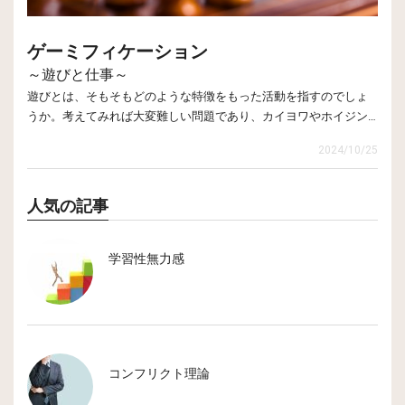
ンド社より）
被害者や環境への責
行為の責任を、自分ではなく被害者や
す。以下のような例で考えてみます。
任帰属
環境のせいにする
ゲーミフィケーション
この例では、目標達成度をすべて１とすれば、取り得る最高点は1
61点となり、現在の総合成績が131.8点なので、8割強の達成率と
～遊びと仕事～
このような自己規制や束縛からの解放メカニズムによって、ふ
いうことになります。もちろん、実際の評価はそれほど単純なも
遊びとは、そもそもどのような特徴をもった活動を指すのでしょ
だんは良識的な人々が、大きな葛藤やストレスを感じることな
のではありませんが、 目標の困難度と達成度が考慮されている
うか。考えてみれば大変難しい問題であり、カイヨワやホイジン
く倫理やモラルからの逸脱行為を犯すことが可能になります。
ことが一つのポイントです。つまり、困難度が低く容易に達成で
ガ（J. Huizinga）をはじめ多くの研究者によって遊びに関する考
1.自由な活動である
たとえば、社会的に許されない不正な行いであっても、それが
きる目標では、目標達成度が高くとも成績は高くならないという
2024/10/25
察がなされています。ここではカイヨワの考察に関連して、遊び
強制されないこと。強制されると、魅力的で愉快な楽しみという
自分の利益ではなく会社のためになるのだと自分の中で正当化
ことです。同じく、重要度の低い目標では達成度が高くとも成績
という活動について彼が分類した６つの定義を紹介しましょう。
性質を即座に失ってしまう。
2.隔離された活動である
できれば、不正は不正ではなくなるというわけです。
は高くなりません。
あらかじめ決められた明確な空間と時間の範囲の中に制限され
人気の記事
目標が複数ある場合には、それぞれの目標を的確に評価し力の配
る。
3.未確定の活動である
分を考えることが、高い業績につながるということです。
展開が予め決定されていたり先に結果が分かっていたりしてはな
らない。
4.非生産的活動である
学習性無力感
財産も富も、いかなる種類の新たな要素もつくり出さない。
5.規則のある活動である
約束事に従う活動である。この約束事は通常の法規に縛られるも
のでなく、一時的に新しい規則が生まれる。
6.虚構の活動である
非現実的であるという明白な意識を伴う。
コンフリクト理論
（カイヨワ／多田道太郎・塚崎幹夫訳「遊びと人間」講談社よ
り 一部改変）