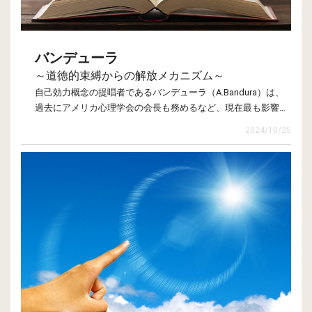
バンデューラ
～道徳的束縛からの解放メカニズム～
自己効力概念の提唱者であるバンデューラ（A.Bandura）は、
過去にアメリカ心理学会の会長も務めるなど、現在最も影響力
のある心理学者の一人です。バンデューラの提唱した社会的学
2024/10/25
習理論は、心理学のさまざまな分野に多大な影響を与えていま
この三者の関係については、レヴィン（K.Lewin）の「B=f(P・
す。ここではこの理論そのものを解説するスペースはありませ
E)」という公式が有名です。すなわち、行動（Behavior）は人
んが、たとえば「人・環境・行動」の関係をどうとらえるかと
（Person）と環境（Environment）との相互作用によって生み
いうことが、バンデューラの考え方をよく表しています。
出されるという考え方です。これに対してバンデューラは、行
相互決定主義
動は人と環境の相互作用の結果に留まるものではなく、行動も
また人と環境に働きかけるという相互決定主義を主張しまし
た。
バンデューラの研究はさまざまな分野に及んでいます。たとえ
ば、企業の不祥事は洋の東西を問わず普遍的な問題となってい