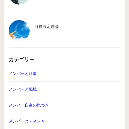
この他にも、たとえばエリス（M. J. Ellis）は、自らの著書（邦訳
「人間はなぜ遊ぶか」黎明書房 2000年）の中で、遊びに関して、
古典理論、近代理論、現代理論に分けて13の理論を紹介していま
機械や工作の世界にも遊びの概念は採り入れられています。たと
目標設定理論
す。このように遊びは多くの研究者の知的好奇心を刺激する興味
えば、クルマのハンドルに見られる「遊び」は、操作のゆとりで
深いテーマでもあります。
す。この遊びがない場合は、ドライバーのほんの僅かなハンドル
人の活動にも同様に遊びが必要です。特に人の場合には、「遊
操作でクルマが蛇行してしまいます。ブレーキペダルもしかりで
ぶ」という動詞形に見られるように、自らが面白いと感じて取り
す。また、鉄道のレールのつなぎ目にも、気温によるレールの伸
組むことで、ゆとりや充足感を得ることが可能になります。自ら
仕事そのものに面白さを見つけ出すこと、あるいは仕事の進め方
び縮みを計算に 入れた遊びが設けられています。つまり、遊び
が面白いと感じることは、さらなる好奇心を生み探索的な行動に
に面白さを自分で付加してみることが、すなわち仕事に「遊び」
カテゴリー
は、そのものが本来の力や効果を発揮するために必要なメカニズ
つながります。その意味では、遊びは内発的モチベーションによ
を組み込むことであり、仕事のゲーム化（ゲーミフィケーショ
ムの一つであるということです。
って生み出される ものといえます。
ン）ということなのです。
メンバーと仕事
メンバーと職場
メンバー自身の気づき
メンバーとマネジャー