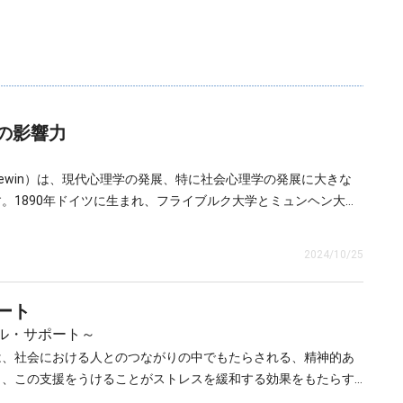
の影響力
 Lewin）は、現代心理学の発展、特に社会心理学の発展に大きな
。1890年ドイツに生まれ、フライブルク大学とミュンヘン大学
リン大学で学位を得ました。その後兵役を終えて哲学の講師として
理学の中心であり、特にゲシュタルト心理学とよばれる学派が活
26年に哲学と心理学の教授に就任しました。
、思考や感覚・知覚が要素や部分の結合で成り立っているのでは
2024/10/25
とまりとして成り立っているという捉え方を基本とする心理学で
らわかりませんが、たとえばメロディーは音という要素の集まり
ラな音の結合としてではなく、流れる一連のメロディーとしてそ
ート
森を見るときには、高い木が何本に低い木が何本、草が何本と見
や要素に分解しえない、まとまりをもつ全体的な構造をゲシュタ
いう一つのまとまりとして見ています。
）と名づけて、全体性を強調する視点から心の働きを理解しようとした
ル・サポート～
です。
学は、感覚や知覚を中心とする研究が主流でしたが、ゲシュタル
は、社会における人とのつながりの中でもたらされる、精神的あ
レヴィンは、感情や欲求、パーソナリティなどの研究にこの考え
り、この支援をうけることがストレスを緩和する効果をもたらす
意味では、レヴィンがモチベーション研究の実質的な創始者と言
ンでしたが、ユダヤ系の彼にとっては、ナチスの台頭したドイツ
ャル・サポートがもつストレス緩和効果には2種類の説がありま