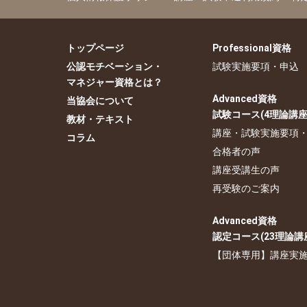
1つの特徴があれば、
（例）「頑固な人は怒
トップページ
Professional資格
公認モチベーション・
試験実施要項・申込
マネジャー資格とは？
Advanced資格
当協会について
好ましい特性について
試験コース(4理論講座
教材・テキスト
（例）好感の持てる社
講座・試験実施要項
コラム
実際以上に判断が厳し
合格者の声
講座受講生の声
再受験のご案内
ある事象の評価が、参
Advanced資格
（例）最初から3,000
○の段と×の段が横方向に
認定コース(23理論講
があると後者の方がお
並んでいると見る人もいる
【団体専用】講座実
はずですが、そのようにと
の並びか、縦の○×交互の
このように、含まれる要
くとらえることができる
配列でとらえるという、