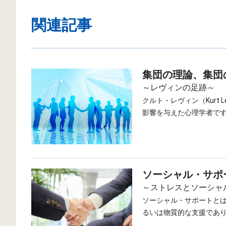
関連記事
集団の理論、集団
～レヴィンの足跡～
クルト・レヴィン（Kurt
影響を与えた心理学者です
で学び、1914年にベル
当時のドイツは世界の心
ベルリン大学に戻り、19
躍していました。これは
なく、全体性をもったま
これだけでは何のことや
す。
ですが、私たちはバラバ
ソーシャル・サポ
れを聴きます。あるいは
このように、個々の部分
ているのではなく、森と
ルト（Gestalt 形態
～ストレスとソーシャ
のがゲシュタルト心理学
当時のゲシュタルト心理
ソーシャル・サポートと
ト心理学の影響を受けた
るいは物質的な支援であ
方を応用しました。その
ドイツで活躍したレヴィ
と考えられます。ソーシ