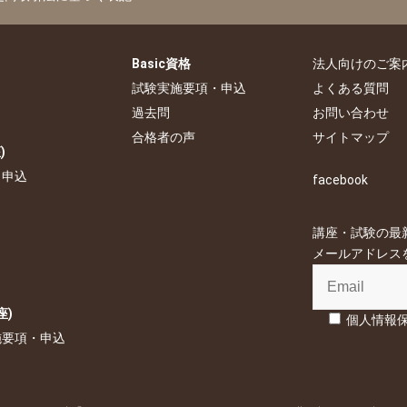
包装効果
他の特徴もあるだろうと勝手にひと括りにして判断する
次の図を見て下さい。
りっぽいだろう」
Basic資格
法人向けのご案
試験実施要項・申込
よくある質問
寛容効果
過去問
お問い合わせ
合格者の声
サイトマップ
はより高く、好ましくない特性についてはより低く判断する
)
員には実際以上に判断が甘くなり、あまり好きでない社員には
・申込
facebook
くなる
講座・試験の最
アンカリング
メールアドレス
照点として与えられた情報に 引きずられてしまう
円の商品と、5,000円の定価が3,000円に値下げされている商品
交互に並んでいると見る人もいるでしょうし、縦に○と×が交互に
座)
個人情報
徳に思える
でしょう。これを斜めに○と×が交互に並んでいると見てもよい
施要項・申込
らえる人は 少ないと思います。多くの人は、横の○あるいは×
並びととらえるでしょう。 その方が「まとまり」として無理な
素が単独ではなく複数ある場合には、人はこれをまとまりやすい
からです。
群化あるいは知覚的体制化とよばれる傾向が存在します。まとま