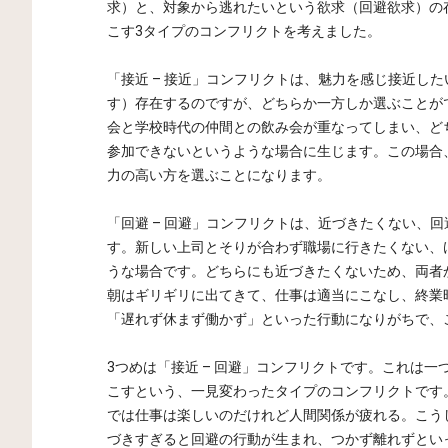
求）と、対象から逃れたいという欲求（回避欲求）の
こす3タイプのコンフリクトを考えました。
「接近 – 接近」コンフリクトは、魅力を感じ接近し
す）存在するのですが、どちらか一方しか選ぶことが
会と学校時代の仲間との飲み会が重なってしまい、ど
参加できないというような場合に生じます。この場合
力の高い方を選ぶことになります。
「回避 – 回避」コンフリクトは、近づきたくない、
す。新しい上司とそりが合わず職場に行きたくない、
うな場合です。どちらにも近づきたくないため、両者
朝はギリギリに出てきて、仕事は適当にこなし、終業
「遅れず休まず働かず」といった行動になりがちで、
3つめは「接近 – 回避」コンフリクトです。これは
こすという、一見変わったタイプのコンフリクトです
では仕事は楽しいのだけれど人間関係が疲れる。こう
づきすぎると回避の行動が生まれ、つかず離れずとい