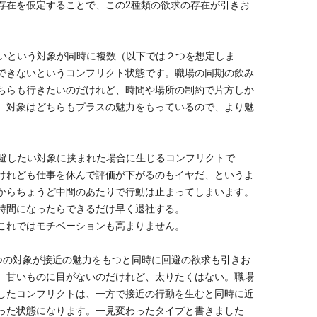
存在を仮定することで、この2種類の欲求の存在が引きお
たいという対象が同時に複数（以下では２つを想定しま
できないというコンフリクト状態です。職場の同期の飲み
ちらも行きたいのだけれど、時間や場所の制約で片方しか
、対象はどちらもプラスの魅力をもっているので、より魅
回避したい対象に挟まれた場合に生じるコンフリクトで
けれども仕事を休んで評価が下がるのもイヤだ、というよ
からちょうど中間のあたりで行動は止まってしまいます。
時間になったらできるだけ早く退社する。
これではモチベーションも高まりません。
一つの対象が接近の魅力をもつと同時に回避の欲求も引きお
。甘いものに目がないのだけれど、太りたくはない。職場
したコンフリクトは、一方で接近の行動を生むと同時に近
った状態になります。一見変わったタイプと書きました