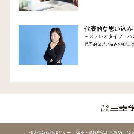
っても過言ではありませ
は研究上も生活上も安住の
す。一つは、晒されてい
もう一つは、ソーシャル
コーネル大学、スタンフ
1945年にはマサチュー
ことが心身の健康に直接
影響を緩和するという説
を残しました。
研究所」の初代所長に迎
す。
が低い状況ではソーシャ
後の社会心理学の発展に多
レヴィンは1933年に、
代表的な思い込み
ませんが、ストレスが高
ソーシャル・サポートの
年に57歳の若さで生涯を
東京大学の学生を中心とし
を緩和することができる
ス（J. S. House）に
～ステレオタイプ・ハ
くの世界的な研究者が育
た。ところがこの名称が
代表的な思い込みの心理は
の会合日をとって「木曜
①
道具的サポート
：金銭
木曜会のメンバーの多く
サポート。
さん鬼籍に入られていま
②
情報的サポート
：当人
識を提供するサポート。
こうしたサポートは一人
一部の特性で人を分類
③
ります。職場でいえば心
情緒的サポート
：励ま
（例）「最近のゆとり
ポート。
をすることが期待されま
④
けられる組織に身を置い
最近は産業カウンセリン
評価的サポート
：当事
など、適切な評価を与え
す。
の人間関係、家庭問題な
え、最終的に自らの力で
全体的な好悪の感情が
セラーは、職場や仕事に
（例）英語のできる人
身の不調に悩む人が増加
のと思われます。
個人情報保護ポリシー
講座・試験申込利用規約
特