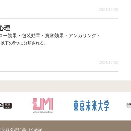
ん。
地ではなくなり、1933年にアメリカに亡命しました。そして、
るストレスの強弱にかかわらず、ソーシャル・サポートを受ける
・サポートが緩衝材の役目を果たして、高いストレスが及ぼす悪
2024/10/25
ォード大学、アイオワ大学の教授を歴任し、充実した多くの業績
セッツ工科大学（MIT）に設立された「グループ・ダイナミックス
好ましい影響を及ぼすと考える説であり、直接仮説とよばれま
であり、ストレス緩衝仮説とよばれます。この説では、ストレス
えられ、アクション・リサーチ手法の開発や小集団研究などその
ル・サポートの量は心身の健康状態に大きく影響することはあり
大な影響を与える研究を数多く手がけました。残念ながら1947
アメリカでの講演の帰途日本にも立ち寄っています。日本では当時
心理
い状態では、ソーシャル・サポートが多いほどストレスの悪影響
種類にも複数があります。よく知られているものとしては、ハウ
閉じましたが、レヴィンの門下からは社会心理学をリードする多
てレヴィンの著作を読む「Lewin研究会」が開催されていまし
と考えます。
よる4分類があります。
ロー効果・包装効果・寛容効果・アンカリング～
っています。
「レーニン研究会」と警察に間違われる危険があったため、毎週
以下の5つに分類される。
会」とあらためられたそうです。
や必要なものを貸し与えたり、直接力を貸すといった、実際的な
はその後日本を代表する心理学者となりましたが、残念ながら皆
ステレオタイプ
す。
が自分で問題の解決にあたることができるよう、必要な情報や知
2024/10/25
が行う必要はなく、それをできる人が力を貸すことで効果も高ま
し、その分類に一般的であると考えられる特性をあてはめる
身の不調に悩んでいる人に対して、上司や同僚が適切なサポート
したり、愚痴を聴いたり、相談役になったりなど、情緒面でのサ
世代は－」「とかく近頃の若者は－」
す。周囲からの適切な働きかけ、あるいはそうしたサポートが受
ているという感覚そのものが、ソーシャル・サポートとなりま
グも浸透してきています。産業カウンセリングでは、仕事、職場
者の行動が、良いか悪いか、社会的に好ましいか好ましくないか
ハロー効果
るサポート。
どでの悩みに対して、心理学的な視点から対応へのヒントを与
問題解決に至る道筋を見つけるようサポートします。産業カウン
細部の判断に影響を及ぼす
おけるソーシャル・サポートの専門家ということができます。心
であれば優れたビジネスパーソンであると評価する
している現代にあって、その役割は今後さらに重要になってくも
定商取引法に基づく表記