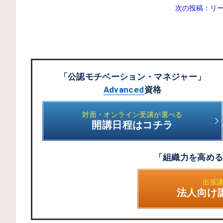
次の投稿：
リ
「公認モチベーション・マネジャー」
Advanced
資格
対面・オンライン受講が選べる
開講日程はコチラ
「組織力を高め
出張
法人向け